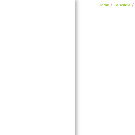
Home
Le scuole
Divise scolastiche
HOME
LE SCUOLE
SERVIZI
GALLERIA
I NOSTRI MARCHI
GLI AMICI