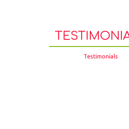
TESTIMONI
Testimonials